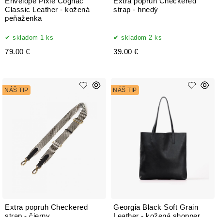
Envelope Pixie Cognac
Extra popruh Checkered
Classic Leather - kožená
strap - hnedý
peňaženka
skladom 1 ks
skladom 2 ks
79.00 €
39.00 €
NÁŠ TIP
NÁŠ TIP
Extra popruh Checkered
Georgia Black Soft Grain
strap - čierny
Leather - kožená shopper