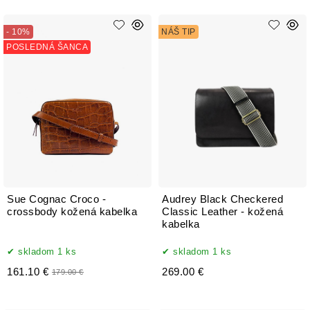
- 10%
NÁŠ TIP
POSLEDNÁ ŠANCA
Sue Cognac Croco -
Audrey Black Checkered
crossbody kožená kabelka
Classic Leather - kožená
kabelka
skladom 1 ks
skladom 1 ks
161.10 €
269.00 €
179.00 €