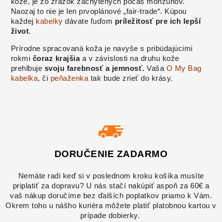
kože, je zo zrážok zachytených počas monzúnov.
Naozaj to nie je len prvoplánové „fair-trade“. Kúpou
každej
kabelky
dávate ľuďom
príležitosť pre ich lepší
život
.
Prírodne spracovaná koža je navyše s pribúdajúcimi
rokmi
čoraz krajšia
a v závislosti na druhu kože
prehlbuje
svoju farebnosť a jemnosť.
Vaša
O My Bag
kabelka
, či
peňaženka
tak bude zrieť do krásy.
DORUČENIE ZADARMO
musíte
Nemáte radi keď si v poslednom kroku košíka
priplatiť za dopravu? U nás stačí nakúpiť aspoň za 60€ a
vaš nákup doručíme bez ďalších poplatkov priamo k Vám.
Okrem toho u nášho kuriéra môžete platiť platobnou kartou v
prípade dobierky.