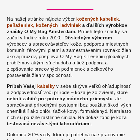
Na našej stránke nájdete výber
kožených kabeliek
,
peňaženiek,
kožených ľadviniek
a ďaľších výrobkov
značky O My Bag Amsterdam
. Príbeh tejto značky sa
začal v Indii v roku 2010.
Dôsledným výberom
výrobcov a spracovávateľov kože, podporou miestnych
komunít, férovými platmi a zamestnávaním rovnako žien
ako aj mužov, prispieva O My Bag k riešeniu globálnych
problémov akými sú chudoba a tiež podpora a
zlepšovanie pracovných podmienok a celkového
postavenia žien v spoločnosti.
Príbeh Vašej
kabelky
v sebe skrýva veľkú ohľaduplnosť
a zodpovednosť voči prírode – koža je zo zvierat, ktoré
neboli zabité pre potreby módneho priemyslu
. Je
spracúvaná prírodnými postupmi bez použitia škodlivých
chemikálií ako chlór, ťažké kovy, formaldehyd. Namiesto
nich sú použité rastlinné činidlá. Na dôkaz toho je koža
testovaná nezávislými laboratóriami.
Dokonca 20 % vody, ktorá je potrebná na spracovanie