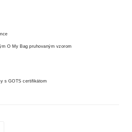
ince
ckým O My Bag pruhovaným vzorom
ny s GOTS certifikátom