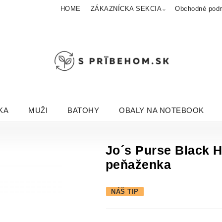
HOME
ZÁKAZNÍCKA SEKCIA
Obchodné pod
KA
MUŽI
BATOHY
OBALY NA NOTEBOOK
Jo´s Purse Black H
peňaženka
NÁŠ TIP