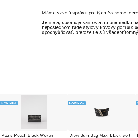
Máme skvelú správu pre tých čo neradi ner
Je malá, obsahuje samostatnú priehradku na
neposlednom rade štýlový kovový gombík be
spochybňovať, pretože tie sú všadeprítom
NOVINKA
NOVINKA
Pau´s Pouch Black Woven
Drew Bum Bag Maxi Black Soft