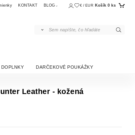
Košík
0
ks
mienky
KONTAKT
BLOG
€ / EUR
DOPLNKY
DARČEKOVÉ POUKÁŽKY
unter Leather - kožená