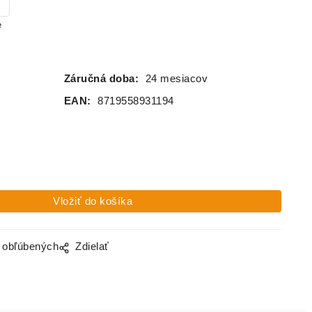
e
Záručná doba:
24 mesiacov
a
EAN:
8719558931194
o obľúbených
Zdielať