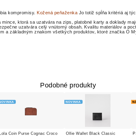
obia kompromisy.
Kožená peňaženka
Jo totiž spĺňa kritériá aj t
 mince, ktorá sa uzatvára na zips, platobné karty a doklady ma
zpečne uzatvára celý vnútorný obsah. Kvalitu materiálov a po
ným a základným znakom všetkých produktov, ktoré značka O 
Podobné produkty
NOVINKA
NOVINKA
N
Lola Coin Purse Cognac Croco
Ollie Wallet Black Classic
P