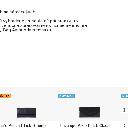
ých najnáročnejších.
jú vyhradené samostatné priehradky a v
ctivé ručné spracovanie rozhodne nemusíme
My Bag Amsterdam ponúka.
ÁŠ TIP
NOVINKA
NO
au´s Pouch Black Stromboli
Envelope Pixie Black Classic
Dr