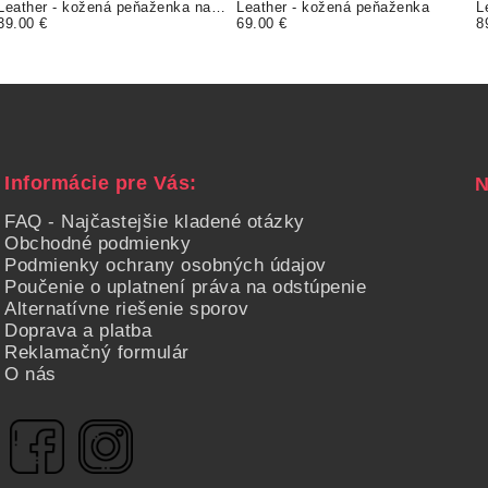
Leather - kožená peňaženka na
Leather - kožená peňaženka
L
mince
39.00 €
69.00 €
8
Informácie pre Vás:
FAQ - Najčastejšie kladené otázky
Obchodné podmienky
Podmienky ochrany osobných údajov
Poučenie o uplatnení práva na odstúpenie
Alternatívne riešenie sporov
Doprava a platba
Reklamačný formulár
O nás