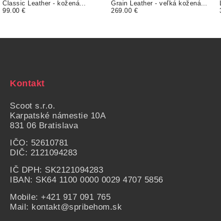
Classic Leather - kožená
Grain Leather - veľká kožená
peňaženka
99.00 €
ľadvinka
269.00 €
Kontakt
Scoot s.r.o.
Karpatské námestie
10A
831 06 Bratislava
IČO: 52610781
DIČ: 2121094283
IČ DPH: SK2121094283
IBAN: SK64 1100 0000 0029 4707 5856
Mobile:
+421 917 091 765
Mail:
kontakt@spribehom.sk