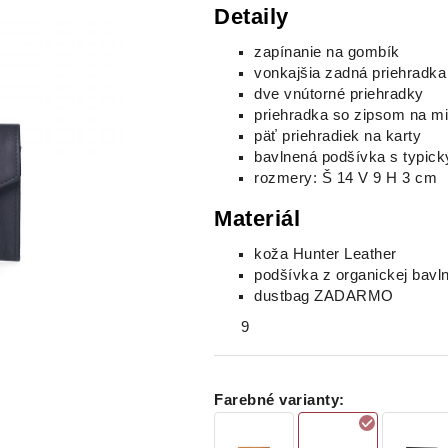
Detaily
zapínanie na gombík
vonkajšia zadná priehradka
dve vnútorné priehradky
priehradka so zipsom na m
päť priehradiek na karty
bavlnená podšívka s typi
rozmery: Š 14 V 9 H 3 cm
Materiál
koža Hunter Leather
podšívka z organickej bavl
dustbag ZADARMO
9
Farebné varianty
: