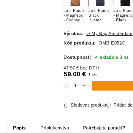
Jo´s Purse
Jo´s Purse
Jo´s Purs
- Magnetic
Black
- Magnetic
- Cognac
Hunter
- Black
Classic
Leather -
Classic
Leather -
kožená
Leather -
Výrobca:
O My Bag Amsterdam
kožená
peňaženka
kožená
peňaženka
peňaženk
Kód produktu:
OMB-E052C
Dostupnosť:
skladom 3 ks
47.97
€
bez DPH
59.00
€
ks
Sledovať produkt
Pridať d
Popis
Príslušenstvo
Potrebujete poradiť?