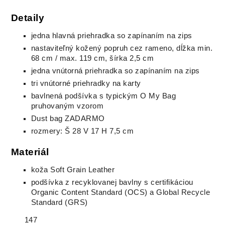
Detaily
jedna hlavná priehradka so zapínaním na zips
nastaviteľný kožený popruh cez rameno, dĺžka min.
68 cm / max. 119 cm, šírka 2,5 cm
jedna vnútorná priehradka so zapínaním na zips
tri vnútorné priehradky na karty
bavlnená podšívka s typickým O My Bag
pruhovaným vzorom
Dust bag ZADARMO
rozmery: Š 28 V 17 H 7,5 cm
Materiál
koža Soft Grain Leather
podšívka z recyklovanej bavlny s certifikáciou
Organic Content Standard (OCS) a Global Recycle
Standard (GRS)
147