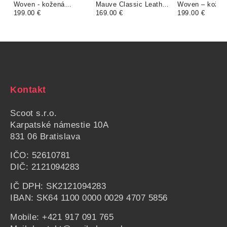
Woven - kožená
Mauve Classic Leather
Woven – kožen
ľadvinka v čiernej farbe
199.00 €
- kožená ľadvinka
169.00 €
ľadvinka v pies
199.00 €
farbe
Kontakt
Scoot s.r.o.
Karpatské námestie
10A
831 06 Bratislava
IČO: 52610781
DIČ: 2121094283
IČ DPH: SK2121094283
IBAN: SK64 1100 0000 0029 4707 5856
Mobile:
+421 917 091 765