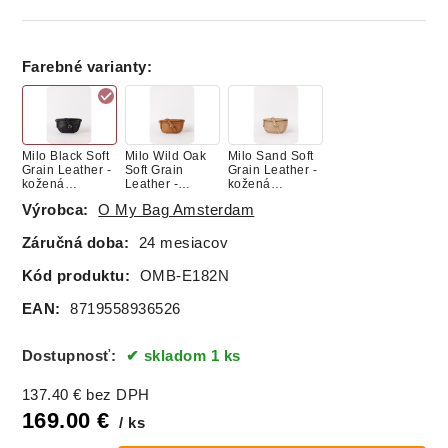
Farebné varianty
:
Milo Black Soft
Milo Wild Oak
Milo Sand Soft
Grain Leather -
Soft Grain
Grain Leather -
kožená
Leather -
kožená
ľadvinka
kožená
ľadvinka
Výrobca:
O My Bag Amsterdam
ľadvinka
Záručná doba:
24 mesiacov
Kód produktu:
OMB-E182N
EAN:
8719558936526
Dostupnosť:
skladom 1 ks
137.40
€
bez DPH
169.00
€
ks