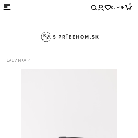
0
€ / EUR
ĽADVINKA