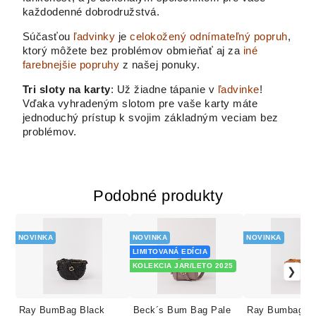
každodenné dobrodružstvá.
Súčasťou
ľadvinky
je
celokožený odnímateľný popruh
,
ktorý môžete bez problémov obmieňať aj za
iné
farebnejšie popruhy
z našej ponuky.
Tri sloty na karty
: Už žiadne tápanie v
ľadvinke
!
Vďaka vyhradeným slotom pre vaše karty máte
jednoduchý prístup k svojim základným veciam bez
problémov.
Podobné produkty
NOVINKA
NOVINKA
NOVINKA
LIMITOVANÁ EDÍCIA
KOLEKCIA JAR/LETO 2025
Ray BumBag Black
Beck´s Bum Bag Pale
Ray Bumbag Wi