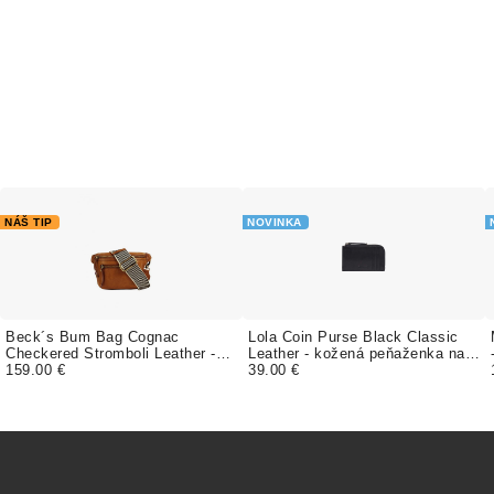
NÁŠ TIP
NOVINKA
Beck´s Bum Bag Cognac
Lola Coin Purse Black Classic
Checkered Stromboli Leather -
Leather - kožená peňaženka na
kožená ľadvinka
159.00 €
mince
39.00 €