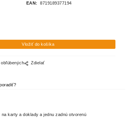
EAN:
8719189377194
o obľúbených
Zdielať
poradiť?
na karty a doklady a jednu zadnú otvorenú