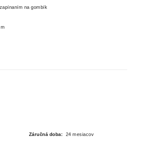
o zapínaním na gombík
 cm
Záručná doba:
24 mesiacov