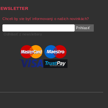
NEWSLETTER
Chceli by ste byť informovaný o našich novinkách?
Prihlasiť
Odhlásiť z newsletteru