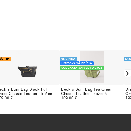
ÁŠ TIP
NOVINKA
NO
LIMITOVANÁ EDÍCIA
KOLEKCIA JAR/LETO 2025
eck´s Bum Bag Black Full
Beck´s Bum Bag Tea Green
Dr
roco Classic Leather - kožená
Classic Leather - kožená
Gr
advinka
59.00 €
ľadvinka
169.00 €
19