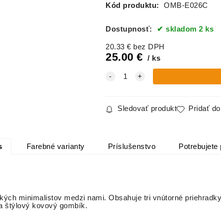
Kód produktu:
OMB-E026C
Dostupnosť:
skladom 2 ks
20.33
€
bez DPH
25.00
€
ks
Sledovať produkt
Pridať d
s
Farebné varianty
Príslušenstvo
Potrebujete 
ch minimalistov medzi nami. Obsahuje tri vnútorné priehradky 
na štýlový kovový gombík.