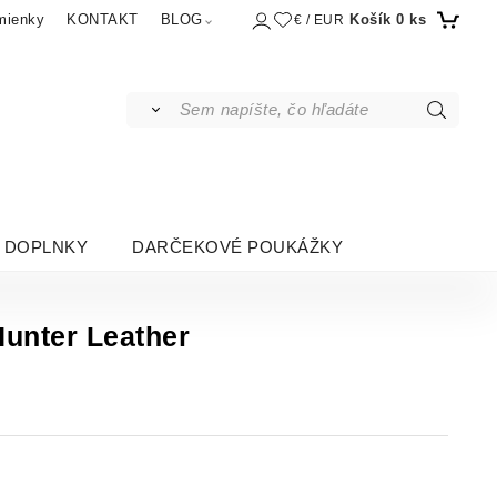
Košík
0
ks
mienky
KONTAKT
BLOG
€ / EUR
DOPLNKY
DARČEKOVÉ POUKÁŽKY
Hunter Leather