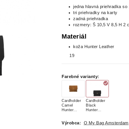
jedna hlavná priehradka s
tri priehradky na karty
zadná priehradka
rozmery: Š 10,5 V 8,5 H 2
Materiál
koža Hunter Leather
19
Farebné varianty
:
Cardholder
Cardholder
Camel
Black
Hunter
Hunter
Leather
Leather
Výrobca:
O My Bag Amsterdam