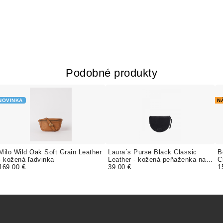
Podobné produkty
NOVINKA
N
Milo Wild Oak Soft Grain Leather
Laura´s Purse Black Classic
B
- kožená ľadvinka
Leather - kožená peňaženka na
C
169.00 €
mince
39.00 €
ľ
1