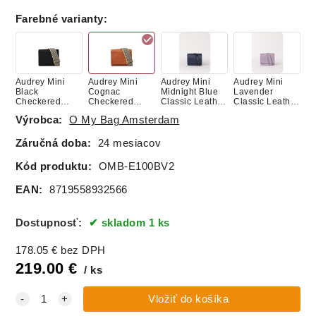
Farebné varianty
:
Audrey Mini
Audrey Mini
Audrey Mini
Audrey Mini
Black
Cognac
Midnight Blue
Lavender
Checkered
Checkered
Classic Leather
Classic Leather
Classic Leather
Classic Leather
- kožená
- kožená
Výrobca:
O My Bag Amsterdam
- kožená
- kožená
kabelka
kabelka
kabelka
kabelka
Záručná doba:
24 mesiacov
Kód produktu:
OMB-E100BV2
EAN:
8719558932566
Dostupnosť:
skladom 1 ks
178.05
€
bez DPH
219.00
€
ks