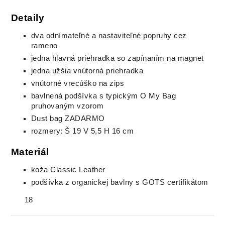
Detaily
dva odnímateľné a nastaviteľné popruhy cez
rameno
jedna hlavná priehradka so zapínaním na magnet
jedna užšia vnútorná priehradka
vnútorné vrecúško na zips
bavlnená podšívka s typickým O My Bag
pruhovaným vzorom
Dust bag ZADARMO
rozmery: Š 19 V 5,5 H 16 cm
Materiál
koža Classic Leather
podšívka z organickej bavlny s GOTS certifikátom
18