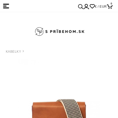
0
€ / EUR
KABELKY