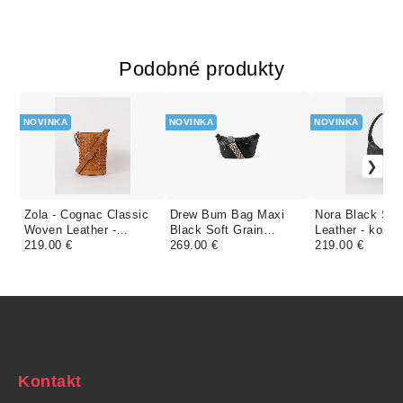
Podobné produkty
NOVINKA
NOVINKA
NOVINKA
Zola - Cognac Classic
Drew Bum Bag Maxi
Nora Black Sof
Woven Leather -
Black Soft Grain
Leather - kože
kožená kabelka
219.00 €
Leather - veľká kožená
269.00 €
kabelka
219.00 €
ľadvinka
Kontakt