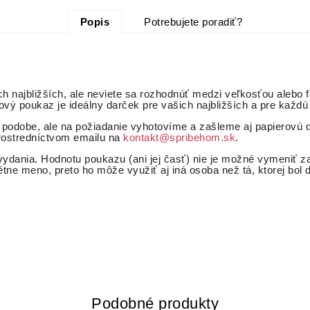
Popis
Potrebujete poradiť?
ich najbližších, ale neviete sa rozhodnúť medzi veľkosťou aleb
ý poukaz je ideálny darček pre vašich najbližších a pre každú p
 podobe, ale na požiadanie vyhotovíme a zašleme aj papierovú 
rostredníctvom emailu na
kontakt@spribehom.sk
.
dania. Hodnotu poukazu (ani jej časť) nie je možné vymeniť za
tne meno, preto ho môže využiť aj iná osoba než tá, ktorej bol 
Podobné produkty