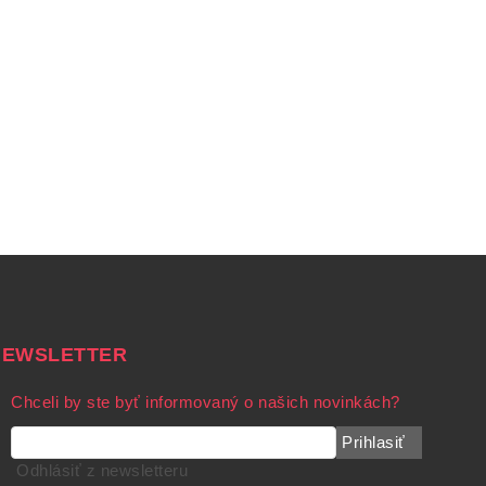
NEWSLETTER
Chceli by ste byť informovaný o našich novinkách?
Prihlasiť
Odhlásiť z newsletteru