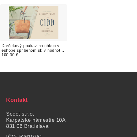
Darčekový poukaz na nákup v
eshope spribehom.sk v hodnote
100€
100.00 €
Kontakt
Scoot s.r.o.
Karpatské námestie
10A
831 06 Bratislava
IČO: 52610781