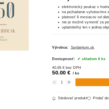
elektronický poukaz v hodn
na požiadanie vyhotovíme aj
platnosť 6 mesiacov od dá
nie je možné vymeniť za p
uplatniteľný len v jednej ob
Výrobca:
Spribehom.sk
Dostupnosť:
skladom 6 ks
40.65
€
bez DPH
50.00
€
ks
Sledovať produkt
Pridať d