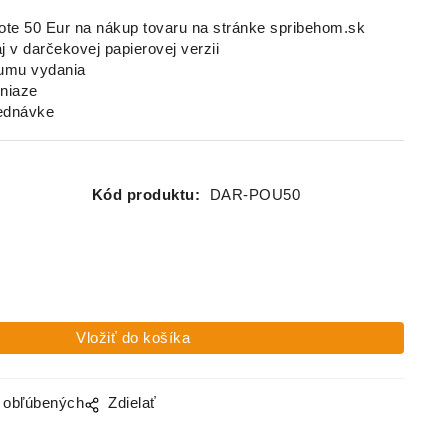
ote 50 Eur na nákup tovaru na stránke spribehom.sk
 v darčekovej papierovej verzii
tumu vydania
eniaze
jednávke
Kód produktu:
DAR-POU50
o obľúbených
Zdielať