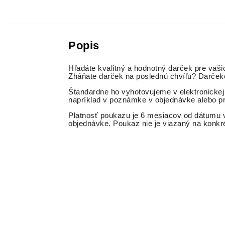
Popis
Hľadáte kvalitný a hodnotný darček pre vaš
Zháňate darček na poslednú chvíľu? Darčekov
Štandardne ho vyhotovujeme v elektronickej
napríklad v poznámke v objednávke alebo p
Platnosť poukazu je 6 mesiacov od dátumu vy
objednávke. Poukaz nie je viazaný na konkré