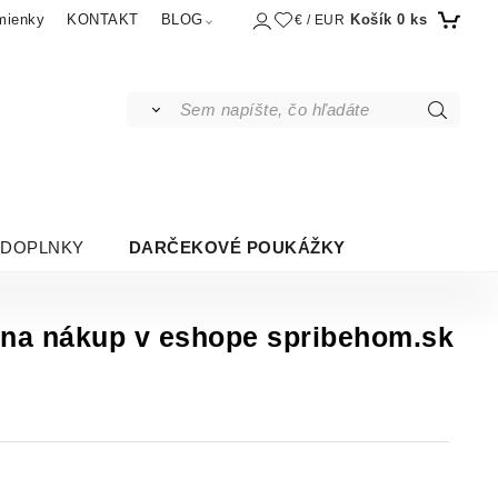
Košík
0
ks
mienky
KONTAKT
BLOG
€ / EUR
DOPLNKY
DARČEKOVÉ POUKÁŽKY
na nákup v eshope spribehom.sk