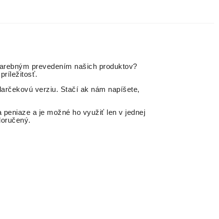
o farebným prevedením našich produktov?
ríležitosť.
darčekovú verziu. Stačí ak nám napíšete,
 peniaze a je možné ho využiť len v jednej
doručený.