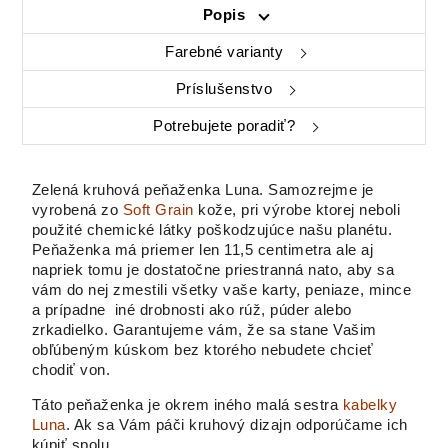
Popis
Farebné varianty
Príslušenstvo
Potrebujete poradiť?
Zelená kruhová peňaženka Luna. Samozrejme je
vyrobená zo
Soft Grain
kože, pri výrobe ktorej neboli
použité chemické látky poškodzujúce našu planétu.
Peňaženka má priemer len 11,5 centimetra ale aj
napriek tomu je dostatočne priestranná nato, aby sa
vám do nej zmestili všetky vaše karty, peniaze, mince
a prípadne iné drobnosti ako rúž, púder alebo
zrkadielko. Garantujeme vám, že sa stane Vašim
obľúbeným kúskom bez ktorého nebudete chcieť
chodiť von.
Táto peňaženka je okrem iného malá sestra
kabelky
Luna
. Ak sa Vám páči kruhový dizajn odporúčame ich
kúpiť spolu.