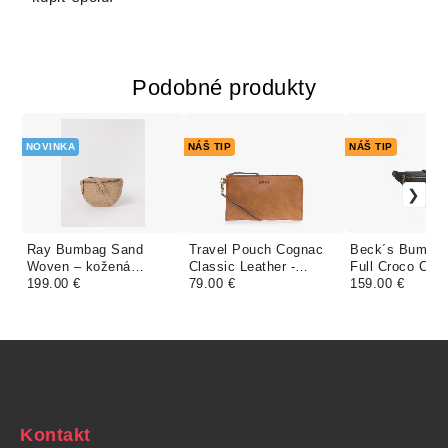
Podobné produkty
NOVINKA
NÁŠ TIP
NÁŠ TIP
Ray Bumbag Sand
Travel Pouch Cognac
Beck´s Bum Ba
Woven – kožená
Classic Leather -
Full Croco Clas
ľadvinka v pieskovej
199.00 €
cestovná peňaženka
79.00 €
Leather - kože
159.00 €
farbe
ľadvinka
Kontakt