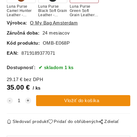
Luna Purse
Luna Purse
Luna Purse
Camel Hunter
Black Soft Grain
Green Soft
Leather -
Leather -
Grain Leather -
kruhová
kruhová
kruhová
Výrobca:
O My Bag Amsterdam
peňaženka
peňaženka
peňaženka
Záručná doba:
24 mesiacov
Kód produktu:
OMB-E068P
EAN:
8719189377071
Dostupnosť:
skladom 1 ks
29.17
€
bez DPH
35.00
€
ks
Sledovať produkt
Pridať do obľúbených
Zdielať