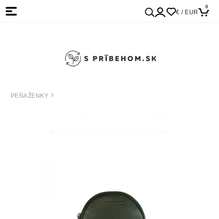
0
€ / EUR
PEŇAŽENKY