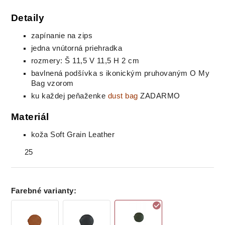
Detaily
zapínanie na zips
jedna vnútorná priehradka
rozmery: Š 11,5 V 11,5 H 2 cm
bavlnená podšívka s ikonickým pruhovaným O My
Bag vzorom
ku každej peňaženke
dust bag
ZADARMO
Materiál
koža Soft Grain Leather
25
Farebné varianty
: